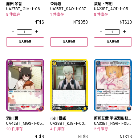
藤田 琴音
亞絲娜
萊納．布朗
UA27BT_GIM-1-069
UA15BT_SAO-1-037
UA23BT_AOT-1-059
C
SR
U
8 件庫存
1 件庫存
8 件庫存
NT$
6
NT$
350
NT$
10
-
+
-
+
加入購物車
加入購物車
加入購物車
羽川 翼
市川 雷諾
莉莉艾露 半深淵形態/
UA42BT_MGS-1-05
UA28BT_KJ8-1-009
理理沙
UA33BT_NGR-1-050
5C
C
R
20 件庫存
4 件庫存
2 件庫存
NT$
6
NT$
6
NT$
16