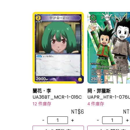
蘭花．李
岡．菲獵斯
UA36BT_MCR-1-016C
UAPR_HTR-1-076
12 件庫存
4 件庫存
NT$
6
NT
-
+
-
+