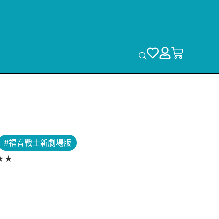
#福音戰士新劇場版
R★★