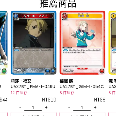
推薦商品
莉莎．福艾
篠澤 廣
瀧 
U
UA37BT_FMA-1-049U
UA27BT_GIM-1-054C
UA3
12 件庫存
8 件庫存
8 
$
44
NT$
10
NT$
6
-
+
-
+