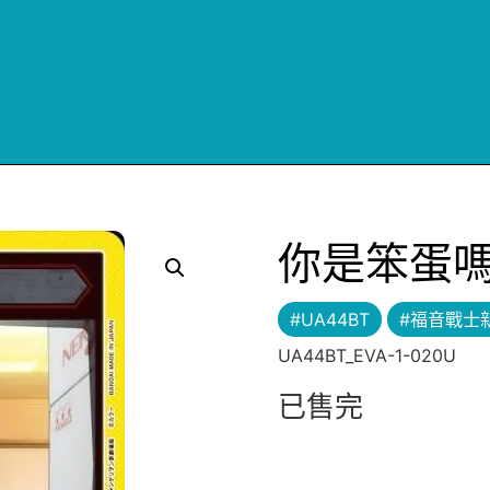
你是笨蛋
#UA44BT
#福音戰士
UA44BT_EVA-1-020U
已售完