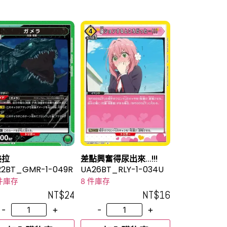
美拉
差點興奮得尿出來…!!!
22BT_GMR-1-049R
UA26BT_RLY-1-034U
 件庫存
8 件庫存
NT$
24
NT$
16
-
+
-
+