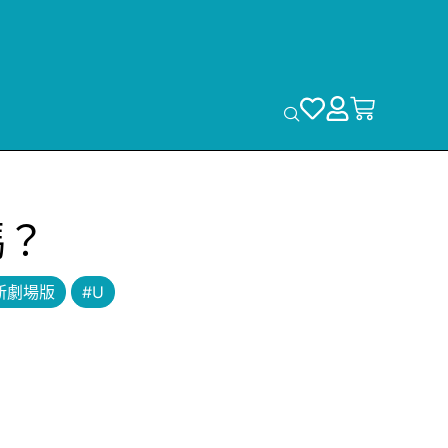
嗎？
新劇場版
#U