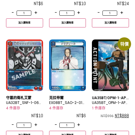
NT$
6
NT$
10
NT$
24
-
+
-
+
-
+
加入購物車
加入購物車
加入購物車
特價
守墓的衛札艾蒙
克拉帝爾
UA35BT/OPM-1-AP0
UA32BT_SNF-1-064
EX08BT_SAO-2-016
3
UA35BT_OPM-1-AP0
U
C
3
4 件庫存
4 件庫存
1 件庫存
NT$
10
NT$
6
NT$
888
NT$
996
-
+
-
+