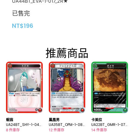
UA44BT_EVA-1-017_2R★
已售完
NT$
196
推薦商品
蝦翁
鳳凰男
卡美拉
UA24BT_SHY-1-042
UA35BT_OPM-1-089
UA22BT_GMR-1-071
C
U
R
8 件庫存
12 件庫存
14 件庫存