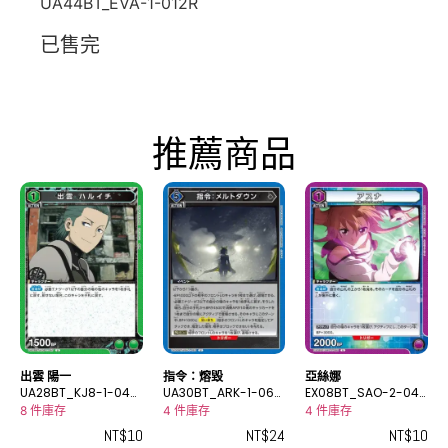
UA44BT_EVA-1-012R
已售完
推薦商品
出雲 陽一
指令：熔毀
亞絲娜
UA28BT_KJ8-1-047
UA30BT_ARK-1-063
EX08BT_SAO-2-040
U
U
U
8 件庫存
4 件庫存
4 件庫存
NT$
10
NT$
24
NT$
10