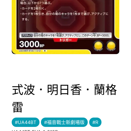
式波．明日香．蘭格
雷
#UA44BT
#福音戰士新劇場版
#R