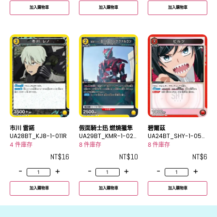
加入購物車
加入購物車
加入購物車
市川 雷諾
假面騎士迅 燃燒獵隼
碧爾茲
UA28BT_KJ8-1-011R
UA29BT_KMR-1-025
UA24BT_SHY-1-059
U
C
4 件庫存
8 件庫存
8 件庫存
NT$
16
NT$
10
NT$
6
-
+
-
+
-
+
加入購物車
加入購物車
加入購物車