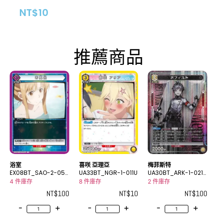
NT$
10
推薦商品
浴室
喜咲 亞理亞
梅菲斯特
EX08BT_SAO-2-057
UA33BT_NGR-1-011U
UA30BT_ARK-1-021_
U
2SR★
4 件庫存
8 件庫存
2 件庫存
NT$
100
NT$
10
NT$
100
-
+
-
+
-
+