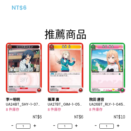
NT$
6
推薦商品
李＝明明
篠澤 廣
院田 唐音
UA24BT_SHY-1-070
UA27BT_GIM-1-054
UA26BT_RLY-1-045
C
C
U
8 件庫存
8 件庫存
8 件庫存
NT$
6
NT$
6
NT$
10
-
+
-
+
-
+