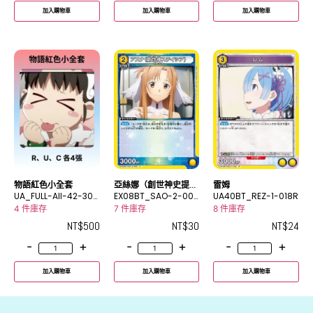
加入購物車
加入購物車
加入購物車
物語紅色小全套
亞絲娜（創世神史提西
雷姆
UA_FULL-All-42-300
亞）
EX08BT_SAO-2-009
UA40BT_REZ-1-018R
0-1
R
4 件庫存
7 件庫存
8 件庫存
NT$
500
NT$
30
NT$
24
-
+
-
+
-
+
加入購物車
加入購物車
加入購物車