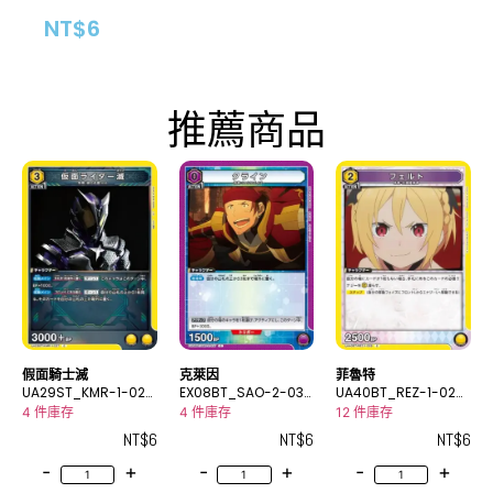
NT$
6
推薦商品
假面騎士滅
克萊因
菲魯特
UA29ST_KMR-1-027
EX08BT_SAO-2-037
UA40BT_REZ-1-028
C
C
C
4 件庫存
4 件庫存
12 件庫存
NT$
6
NT$
6
NT$
6
-
+
-
+
-
+