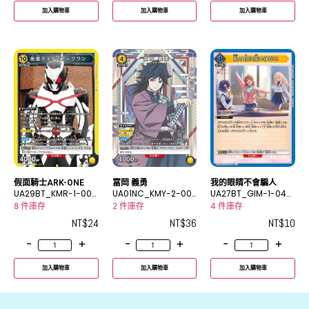
加入購物車
加入購物車
加入購物車
假面騎士ARK-ONE
富岡 義勇
我的眼睛不會騙人
UA29BT_KMR-1-001
UA01NC_KMY-2-00
UA27BT_GIM-1-040
SR
8SP
U
8 件庫存
2 件庫存
4 件庫存
NT$
24
NT$
36
NT$
10
-
+
-
+
-
+
加入購物車
加入購物車
加入購物車