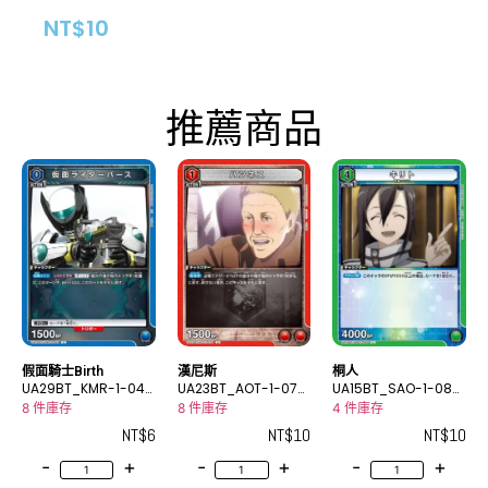
NT$
10
推薦商品
假面騎士Birth
漢尼斯
桐人
UA29BT_KMR-1-045
UA23BT_AOT-1-070
UA15BT_SAO-1-085
C
U
U
8 件庫存
8 件庫存
4 件庫存
NT$
6
NT$
10
NT$
10
-
+
-
+
-
+