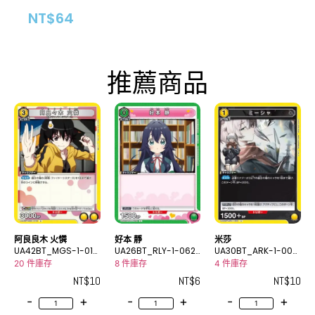
NT$
64
推薦商品
阿良良木 火憐
好本 靜
米莎
UA42BT_MGS-1-019
UA26BT_RLY-1-062
UA30BT_ARK-1-002
U
C
U
20 件庫存
8 件庫存
4 件庫存
NT$
10
NT$
6
NT$
10
-
+
-
+
-
+