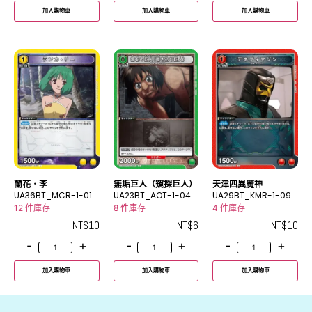
加入購物車
加入購物車
加入購物車
蘭花．李
無垢巨人（窺探巨人）
天津四異魔神
UA36BT_MCR-1-018
UA23BT_AOT-1-042
UA29BT_KMR-1-091
U
C
U
12 件庫存
8 件庫存
4 件庫存
NT$
10
NT$
6
NT$
10
-
+
-
+
-
+
加入購物車
加入購物車
加入購物車