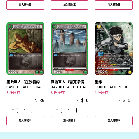
加入購物車
加入購物車
加入購物車
無垢巨人（在放鬆的巨
無垢巨人（吉克準備的
里維
人）
UA23BT_AOT-1-049
巨人）
UA23BT_AOT-1-041
EX10BT_AOT-2-009
C
U
_2SR★
8 件庫存
8 件庫存
1 件庫存
NT$
6
NT$
10
NT$
156
-
+
-
+
加入購物車
加入購物車
加入購物車