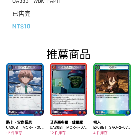
UA38BT_WBK-1-AP11
已售完
NT$
10
推薦商品
路卡．安傑羅尼
艾克塞多爾．佛爾摩
桐人
UA36BT_MCR-1-05
UA36BT_MCR-1-07
EX08BT_SAO-2-071
9U
4C
U
12 件庫存
12 件庫存
4 件庫存