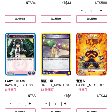
NT$
84
NT$
44
NT$
500
-
+
加入購物車
加入購物車
加入購物車
LADY．BLACK
蘭花．李
奮進人
UA24BT_SHY-1-002
UA36BT_MCR-1-014
UA10BT_MHA-1-072
C
C
SR
8 件庫存
12 件庫存
1 件庫存
NT$
6
NT$
6
NT$
44
-
+
-
+