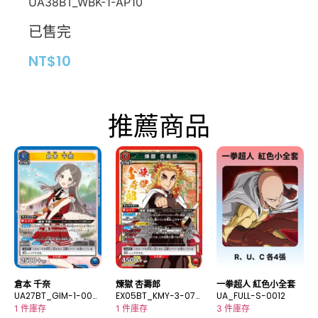
UA38BT_WBK-1-AP10
已售完
NT$
10
推薦商品
倉本 千奈
煉獄 杏壽郎
一拳超人 紅色小全套
UA27BT_GIM-1-006
EX05BT_KMY-3-072
UA_FULL-S-0012
SR
SR
1 件庫存
1 件庫存
3 件庫存