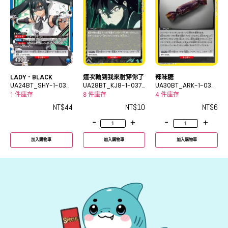
LADY．BLACK
這次輪到我來射穿你了
辣味糖
UA24BT_SHY-1-032
UA28BT_KJ8-1-037
UA30BT_ARK-1-033
SR
U
C
1 件庫存
8 件庫存
4 件庫存
NT$
44
NT$
10
NT$
6
-
+
-
+
加入購物車
加入購物車
加入購物車