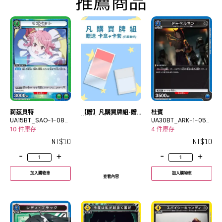
推薦商品
莉茲貝特
【贈】凡購買牌組-贈
杜賓
UA15BT_SAO-1-083
送卡盒+卡套
UA30BT_ARK-1-050
R
U
10 件庫存
4 件庫存
NT$
10
NT$
10
-
+
-
+
加入購物車
加入購物車
查看內容