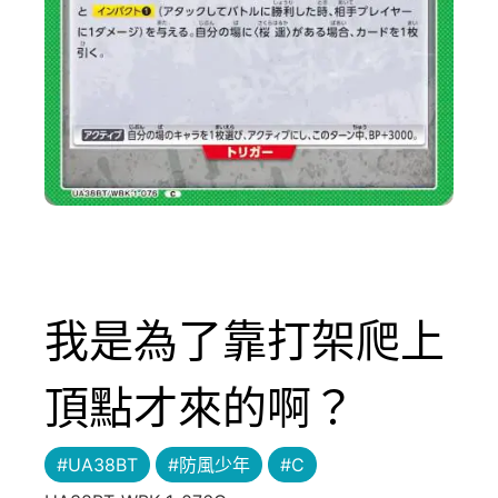
我是為了靠打架爬上
頂點才來的啊？
#UA38BT
#防風少年
#C