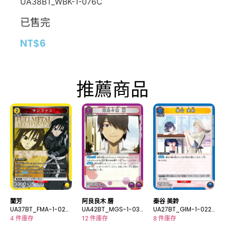
UA38BT_WBK-1-076C
已售完
NT$
6
推薦商品
蘭芳
阿良良木 曆
秦谷 美鈴
UA37BT_FMA-1-023
UA42BT_MGS-1-03
UA27BT_GIM-1-022
SR
9R
U
4 件庫存
12 件庫存
8 件庫存