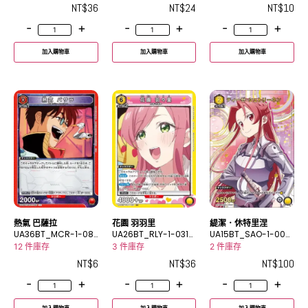
NT$
36
NT$
24
NT$
10
-
+
-
+
-
+
加入購物車
加入購物車
加入購物車
熱氣 巴薩拉
花園 羽羽里
緹潔．休特里涅
UA36BT_MCR-1-08
UA26BT_RLY-1-031S
UA15BT_SAO-1-003
0C
R
_2U★
12 件庫存
3 件庫存
2 件庫存
NT$
6
NT$
36
NT$
100
-
+
-
+
-
+