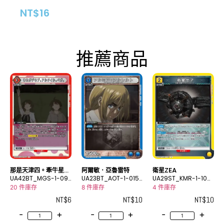
NT$
16
推薦商品
那是天津四。牽牛星。
阿爾敏．亞魯雷特
衛星ZEA
織女星。
UA42BT_MGS-1-09
UA23BT_AOT-1-015
UA29ST_KMR-1-108
4C
U
U
20 件庫存
8 件庫存
4 件庫存
NT$
6
NT$
10
NT$
10
-
+
-
+
-
+