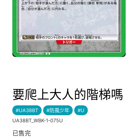
要爬上大人的階梯嗎
#UA38BT
#防風少年
#U
UA38BT_WBK-1-075U
已售完