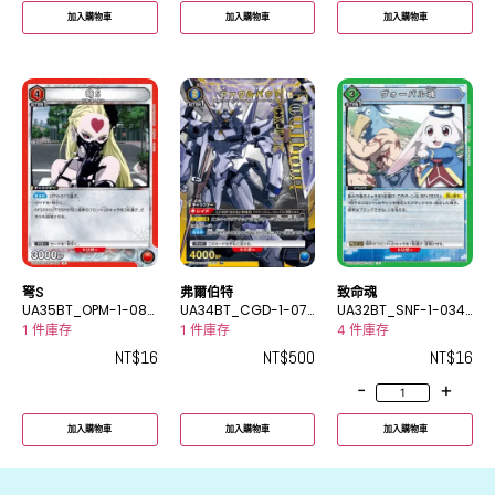
加入購物車
加入購物車
加入購物車
弩S
弗爾伯特
致命魂
UA35BT_OPM-1-088
UA34BT_CGD-1-07
UA32BT_SNF-1-034
R
0_2R★
U
1 件庫存
1 件庫存
4 件庫存
NT$
16
NT$
500
NT$
16
-
+
加入購物車
加入購物車
加入購物車