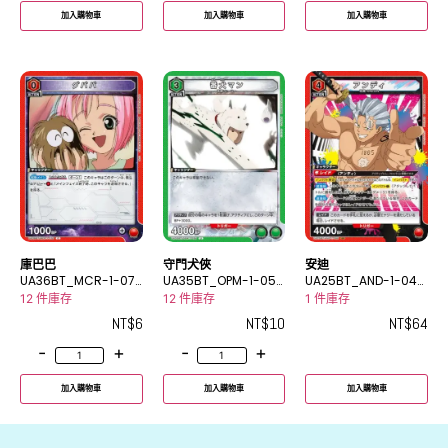
加入購物車
加入購物車
加入購物車
庫巴巴
守門犬俠
安迪
UA36BT_MCR-1-07
UA35BT_OPM-1-056
UA25BT_AND-1-046
0C
U
SR
12 件庫存
12 件庫存
1 件庫存
NT$
6
NT$
10
NT$
64
-
+
-
+
加入購物車
加入購物車
加入購物車