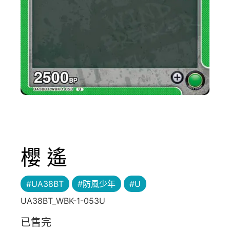
櫻 遙
#UA38BT
#防風少年
#U
UA38BT_WBK-1-053U
已售完