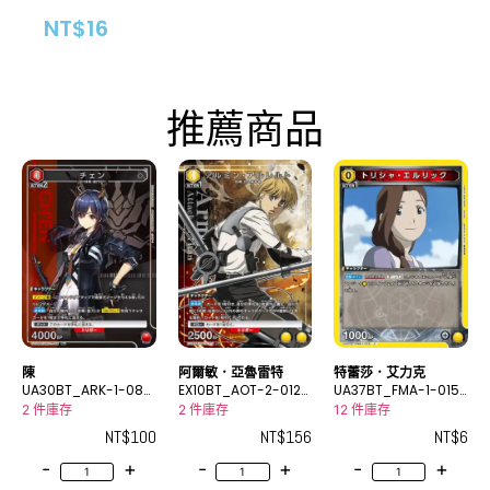
NT$
16
推薦商品
陳
阿爾敏．亞魯雷特
特蕾莎．艾力克
UA30BT_ARK-1-086
EX10BT_AOT-2-012_
UA37BT_FMA-1-015
_2R★
2R★
C
2 件庫存
2 件庫存
12 件庫存
NT$
100
NT$
156
NT$
6
-
+
-
+
-
+