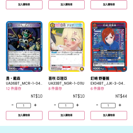
加入購物車
加入購物車
加入購物車
勇・戴森
喜咲 亞理亞
釘崎 野薔薇
UA36BT_MCR-1-041
UA33BT_NGR-1-011U
EX04BT_JJK-3-049
U
SR
12 件庫存
8 件庫存
6 件庫存
NT$
10
NT$
10
NT$
44
-
+
-
+
-
+
加入購物車
加入購物車
加入購物車