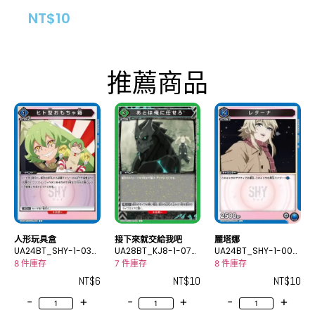
NT$
10
推薦商品
人形玩具盒
接下來就交給我吧
麗塔娜
UA24BT_SHY-1-039
UA28BT_KJ8-1-074
UA24BT_SHY-1-008
C
U
U
8 件庫存
7 件庫存
8 件庫存
NT$
6
NT$
10
NT$
10
-
+
-
+
-
+