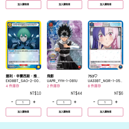
加入購物車
加入購物車
加入購物車
連利．辛賽西斯．推尼
飛影
753♡
賽門
EX08BT_SAO-2-008
UAPR_YYH-1-081U
UA33BT_NGR-1-052
U
C
4 件庫存
2 件庫存
8 件庫存
NT$
10
NT$
44
NT$
6
-
+
-
+
-
+
加入購物車
加入購物車
加入購物車