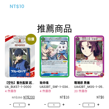
NT$
10
推薦商品
特價
【空包】藍色監獄 起
致命魂
戰場原 黑儀
始牌組
UA_BLKST-1-0000
UA32BT_SNF-1-034
UA42BT_MGS-1-051
U
C
4 件庫存
4 件庫存
20 件庫存
NT$
200
NT$
16
NT$
6
NT$
250
-
+
-
+
-
+