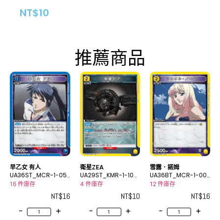
NT$
10
推薦商品
早乙女 有人
衛星ZEA
雪露．諾姆
UA36ST_MCR-1-05
UA29ST_KMR-1-108
UA36BT_MCR-1-00
7R
U
6U
16 件庫存
4 件庫存
12 件庫存
NT$
16
NT$
10
NT$
16
-
+
-
+
-
+