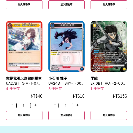
加入購物車
加入購物車
加入購物車
你是我引以為傲的學生
小石川 惟子
里維
UA27BT_GIM-1-076
UA24BT_SHY-1-005
EX10BT_AOT-2-009
U
U
_2SR★
4 件庫存
8 件庫存
1 件庫存
NT$
40
NT$
10
NT$
156
-
+
-
+
加入購物車
加入購物車
加入購物車