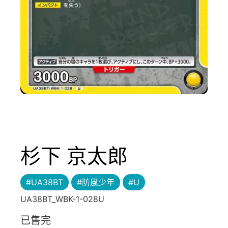
杉下 京太郎
#UA38BT
#防風少年
#U
UA38BT_WBK-1-028U
已售完