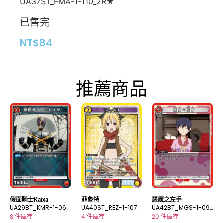
UA37ST_FMA-1-110_2R★
已售完
NT$
84
推薦商品
假面騎士Kaixa
菲魯特
惡魔之左手
UA29BT_KMR-1-069
UA40ST_REZ-1-107S
UA42BT_MGS-1-09
C
R
3C
8 件庫存
4 件庫存
20 件庫存