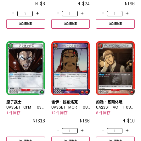
NT$
6
NT$
24
NT$
6
-
+
-
+
-
+
加入購物車
加入購物車
加入購物車
原子武士
雷伊．拉布洛克
約翰．基爾休坦
UA35BT_OPM-1-038
UA36BT_MCR-1-08
UA23ST_AOT-1-084
R
7C
U
1 件庫存
12 件庫存
8 件庫存
NT$
16
NT$
6
NT$
10
-
+
-
+