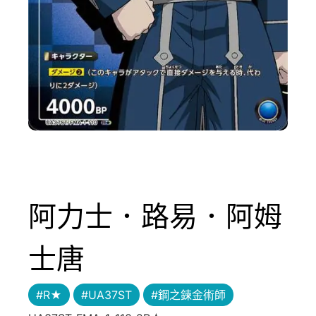
阿力士．路易．阿姆
士唐
#R★
#UA37ST
#鋼之鍊金術師