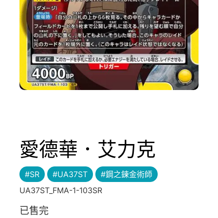
愛德華．艾力克
#SR
#UA37ST
#鋼之鍊金術師
UA37ST_FMA-1-103SR
已售完