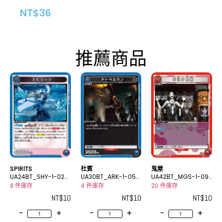
NT$
36
推薦商品
SPIRITS
杜賓
鬼屋
UA24BT_SHY-1-024
UA30BT_ARK-1-050
UA42BT_MGS-1-091
R
U
U
8 件庫存
4 件庫存
20 件庫存
NT$
10
NT$
10
NT$
10
-
+
-
+
-
+