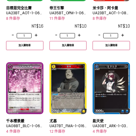
目標是完全比賽
帝王引擎
米卡莎．阿卡曼
UA23BT_AOT-1-066
UA35BT_OPM-1-064
UA23BT_AOT-1-087
U
U
U
8 件庫存
11 件庫存
8 件庫存
NT$
16
NT$
10
NT$
10
-
+
-
+
-
+
加入購物車
加入購物車
加入購物車
千本櫻景嚴
尤基
能天使
UA08BT_BLC-1-065
UA37BT_FMA-1-016
UA30BT_ARK-1-037
U
C
C
4 件庫存
12 件庫存
4 件庫存