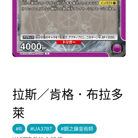
拉斯／肯格．布拉多
萊
#R
#UA37BT
#鋼之鍊金術師