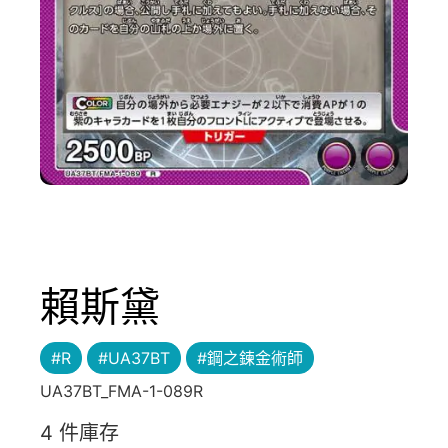
賴斯黛
#R
#UA37BT
#鋼之鍊金術師
UA37BT_FMA-1-089R
4 件庫存