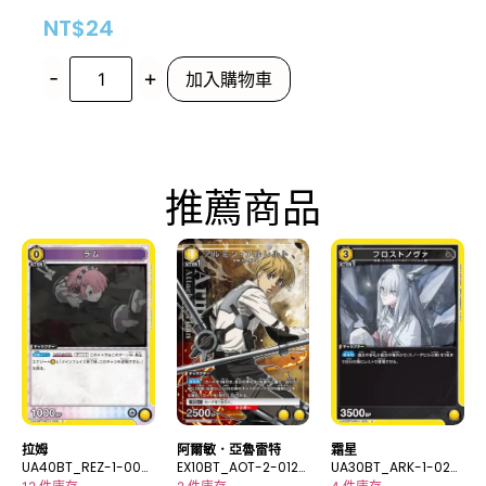
NT$
24
-
+
加入購物車
推薦商品
拉姆
阿爾敏．亞魯雷特
霜星
UA40BT_REZ-1-006
EX10BT_AOT-2-012_
UA30BT_ARK-1-025