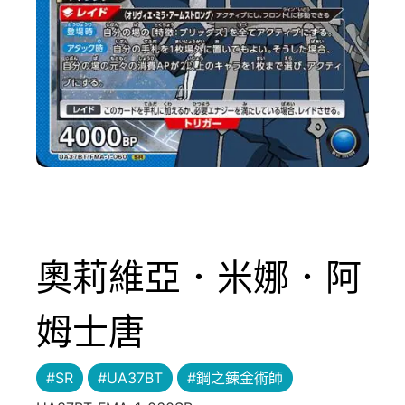
奧莉維亞．米娜．阿
姆士唐
#SR
#UA37BT
#鋼之鍊金術師