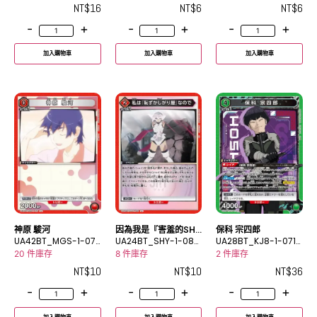
NT$
16
NT$
6
NT$
6
-
+
-
+
-
+
加入購物車
加入購物車
加入購物車
神原 駿河
因為我是『害羞的SH
保科 宗四郎
UA42BT_MGS-1-073
Y』
UA24BT_SHY-1-080
UA28BT_KJ8-1-071S
U
U
R
20 件庫存
8 件庫存
2 件庫存
NT$
10
NT$
10
NT$
36
-
+
-
+
-
+