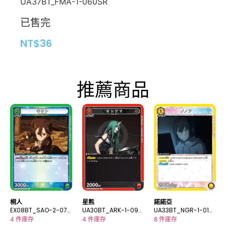
UA37BT_FMA-1-060SR
已售完
NT$
36
推薦商品
桐人
星熊
諾諾亞
EX08BT_SAO-2-071
UA30BT_ARK-1-090
UA33BT_NGR-1-018
U
C
C
4 件庫存
4 件庫存
8 件庫存