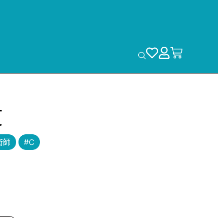
艾
術師
#C