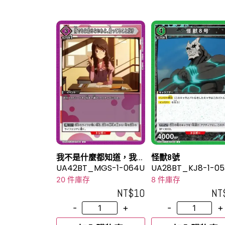
我不是什麼都知道，我只
怪獸8號
知道我知道的事
UA42BT_MGS-1-064U
UA28BT_KJ8-1-05
20 件庫存
8 件庫存
NT$
10
NT
-
+
-
+