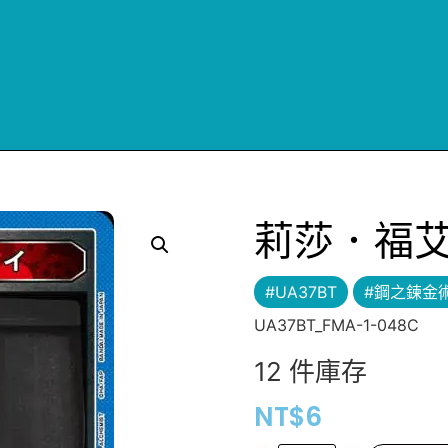
莉莎．福
#UA37BT
#鋼之鍊金
UA37BT_FMA-1-048C
12 件庫存
NT$
6