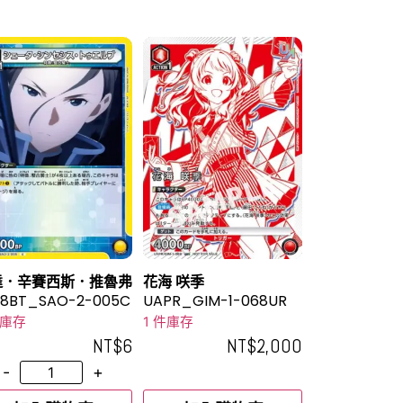
達．辛賽西斯．推魯弗
花海 咲季
08BT_SAO-2-005C
UAPR_GIM-1-068UR
件庫存
1 件庫存
NT$
6
NT$
2,000
-
+