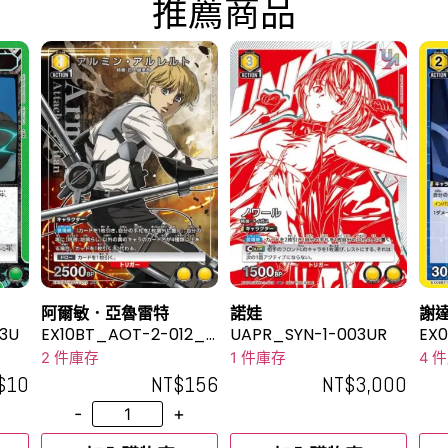
推薦商品
阿爾敏．亞魯雷特
諾娃
謝
3U
EX10BT_AOT-2-012_2
UAPR_SYN-1-003UR
EX
R★
2 件庫存
1 件庫存
4 
$
10
NT$
156
NT$
3,000
-
+