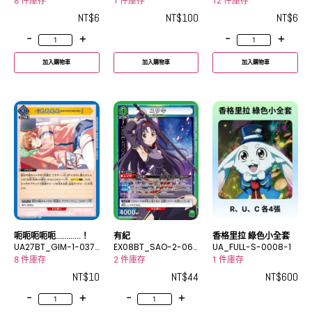
C
SR
C
8 件庫存
1 件庫存
12 件庫存
NT$
6
NT$
100
NT$
6
-
+
-
+
加入購物車
加入購物車
加入購物車
呃呃呃呃呃…………！
有紀
香格里拉 綠色小全套
UA27BT_GIM-1-037
EX08BT_SAO-2-069
UA_FULL-S-0008-1
U
SR
8 件庫存
2 件庫存
1 件庫存
NT$
10
NT$
44
NT$
600
-
+
-
+