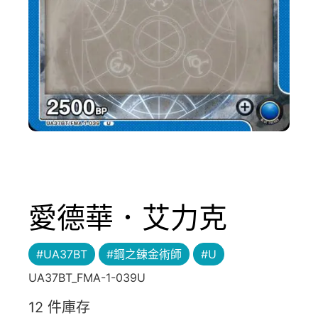
愛德華．艾力克
#UA37BT
#鋼之鍊金術師
#U
UA37BT_FMA-1-039U
12 件庫存