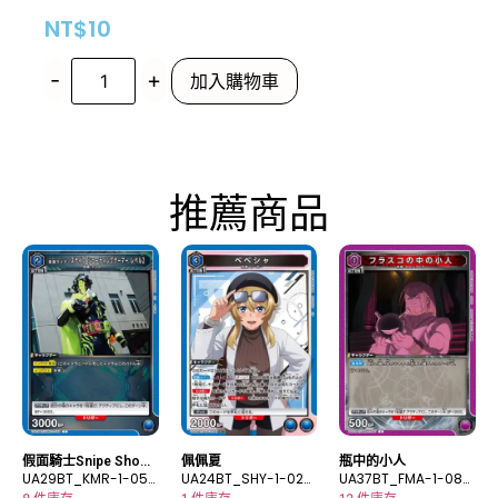
NT$
10
-
+
加入購物車
推薦商品
假面騎士Snipe Shooti
佩佩夏
瓶中的小人
ng Gamer Level 2
UA29BT_KMR-1-054
UA24BT_SHY-1-029
UA37BT_FMA-1-087