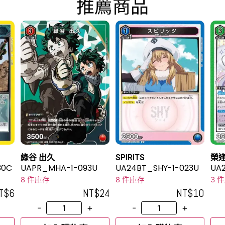
推薦商品
綠谷 出久
SPIRITS
榮逢
30C
UAPR_MHA-1-093U
UA24BT_SHY-1-023U
UA2
8 件庫存
8 件庫存
3 
T$
6
NT$
24
NT$
10
-
+
-
+