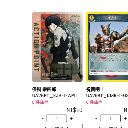
保科 宗四郎
祝賀吧！
UA28BT_KJ8-1-AP11
UA29BT_KMR-1-0
8 件庫存
8 件庫存
NT$
10
N
-
+
-
+