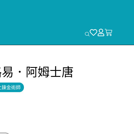
路易．阿姆士唐
之鍊金術師