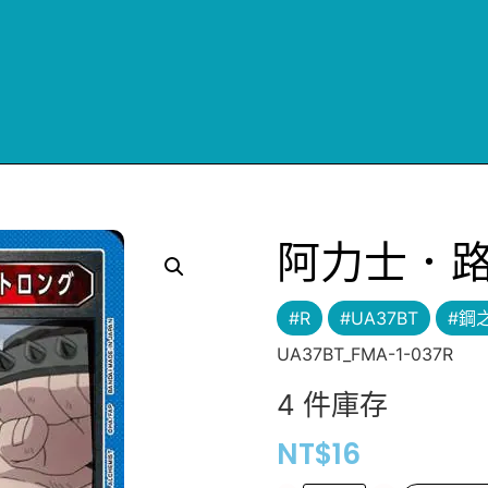
阿力士．
#R
#UA37BT
#鋼
UA37BT_FMA-1-037R
4 件庫存
NT$
16