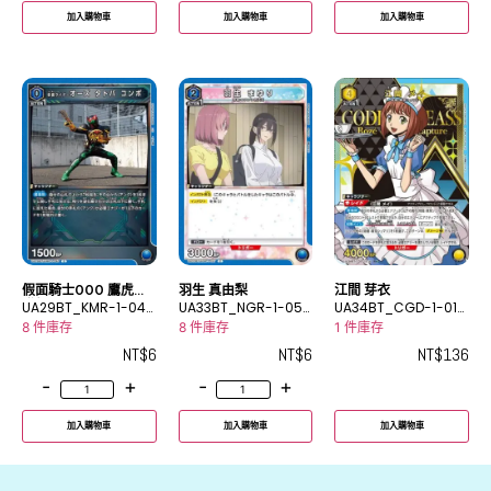
加入購物車
加入購物車
加入購物車
假面騎士OOO 鷹虎蝗
羽生 真由梨
江間 芽衣
聯組
UA29BT_KMR-1-040
UA33BT_NGR-1-057
UA34BT_CGD-1-016
C
C
_2R★
8 件庫存
8 件庫存
1 件庫存
NT$
6
NT$
6
NT$
136
-
+
-
+
加入購物車
加入購物車
加入購物車