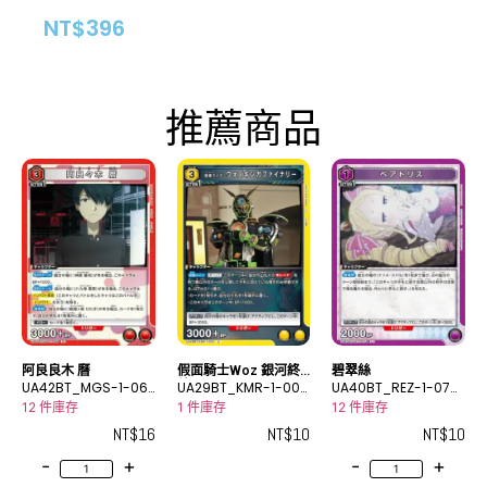
NT$
396
推薦商品
阿良良木 曆
假面騎士Woz 銀河終
碧翠絲
UA42BT_MGS-1-06
結
UA29BT_KMR-1-003
UA40BT_REZ-1-074
9R
C
U
12 件庫存
1 件庫存
12 件庫存
NT$
16
NT$
10
NT$
10
-
+
-
+