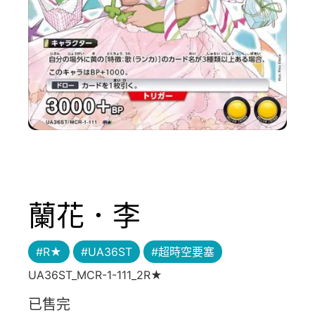
蘭花．李
#R★
#UA36ST
#超時空要塞
UA36ST_MCR-1-111_2R★
已售完