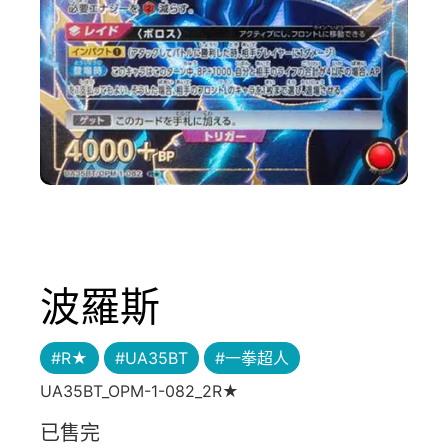
波羅斯
#R★
#UA35BT
#一拳超人
UA35BT_OPM-1-082_2R★
已售完