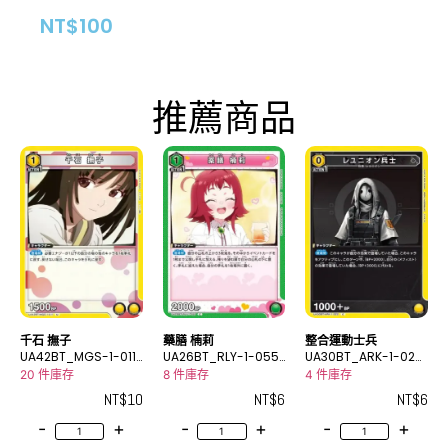
NT$
100
推薦商品
千石 撫子
藥膳 楠莉
整合運動士兵
UA42BT_MGS-1-011
UA26BT_RLY-1-055
UA30BT_ARK-1-022
U
C
C
20 件庫存
8 件庫存
4 件庫存
NT$
10
NT$
6
NT$
6
-
+
-
+
-
+