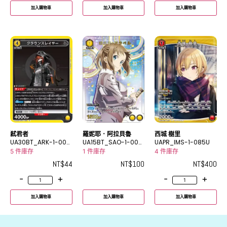
加入購物車
加入購物車
加入購物車
弒君者
羅妮耶．阿拉貝魯
西城 樹里
UA30BT_ARK-1-006
UA15BT_SAO-1-006
UAPR_IMS-1-085U
R
_2U★
5 件庫存
1 件庫存
4 件庫存
NT$
44
NT$
100
NT$
400
-
+
-
+
加入購物車
加入購物車
加入購物車