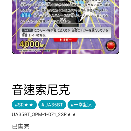
音速索尼克
#SR★★
#UA35BT
#一拳超人
UA35BT_OPM-1-071_2SR★★
已售完