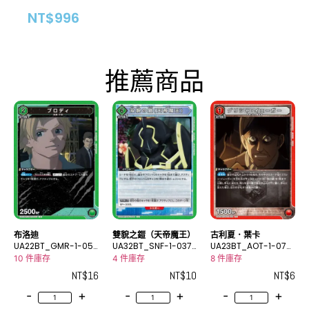
NT$
996
推薦商品
布洛迪
雙貌之鎧（天帝魔王）
古利夏．葉卡
UA22BT_GMR-1-05
UA32BT_SNF-1-037
UA23BT_AOT-1-072
5R
U
C
10 件庫存
4 件庫存
8 件庫存
NT$
16
NT$
10
NT$
6
-
+
-
+
-
+