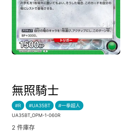
無照騎士
#R
#UA35BT
#一拳超人
UA35BT_OPM-1-060R
2 件庫存