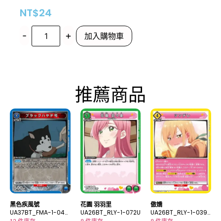
NT$
24
-
+
加入購物車
推薦商品
黑色疾風號
花園 羽羽里
傲嬌
UA37BT_FMA-1-044
UA26BT_RLY-1-072U
UA26BT_RLY-1-039