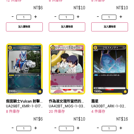
C
U
12 件庫存
8 件庫存
8 件庫存
NT$
6
NT$
10
NT$
10
-
+
-
+
-
+
加入購物車
加入購物車
加入購物車
假面騎士Vulcan 射擊
作為淑女理所當然的嗜
霜星
野狼
UA29BT_KMR-1-017
好
UA42BT_MGS-1-033
UA30BT_ARK-1-024
C
U
C
8 件庫存
20 件庫存
4 件庫存
NT$
6
NT$
10
NT$
16
-
+
-
+
-
+