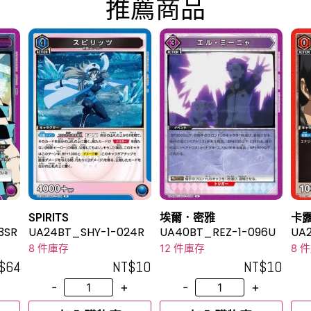
推薦商品
SPIRITS
埃爾．密雅
卡
3SR
UA24BT_SHY-1-024R
UA40BT_REZ-1-096U
UA
8 件庫存
12 件庫存
8 
$
64
NT$
10
NT$
10
-
+
-
+