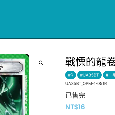
戰慄的龍
#R
#UA35BT
#一
UA35BT_OPM-1-051R
已售完
NT$
16