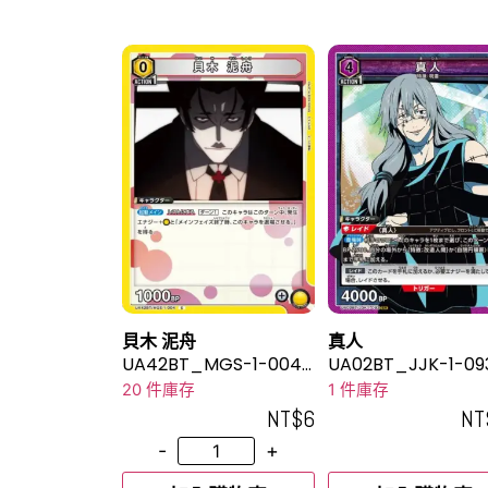
貝木 泥舟
真人
UA42BT_MGS-1-004
UA02BT_JJK-1-09
C
20 件庫存
1 件庫存
NT$
6
NT
-
+