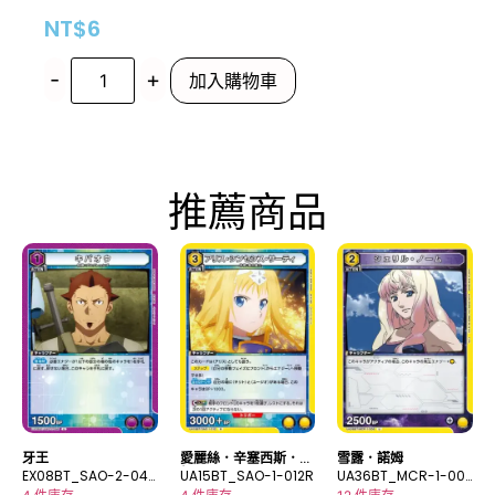
NT$
6
-
+
加入購物車
推薦商品
牙王
愛麗絲．辛塞西斯．薩
雪露．諾姆
EX08BT_SAO-2-046
緹
UA15BT_SAO-1-012R
UA36BT_MCR-1-00