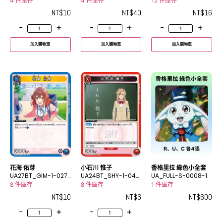
U
6U
4 件庫存
4 件庫存
12 件庫存
NT$
10
NT$
40
NT$
16
-
+
-
+
-
+
加入購物車
加入購物車
加入購物車
花海 佑芽
小石川 惟子
香格里拉 綠色小全套
UA27BT_GIM-1-027
UA24BT_SHY-1-044
UA_FULL-S-0008-1
U
C
8 件庫存
8 件庫存
1 件庫存
NT$
10
NT$
6
NT$
600
-
+
-
+