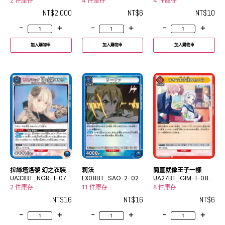
C
2 件庫存
4 件庫存
4 件庫存
NT$
2,000
NT$
6
NT$
10
-
+
-
+
-
+
加入購物車
加入購物車
加入購物車
拉絲塔洛黎 幻之衣裝/
莉法
簡直就像王子一樣
真由羅
UA33BT_NGR-1-073
EX08BT_SAO-2-024
UA27BT_GIM-1-080
R
R
C
2 件庫存
11 件庫存
8 件庫存
NT$
16
NT$
16
NT$
6
-
+
-
+
-
+