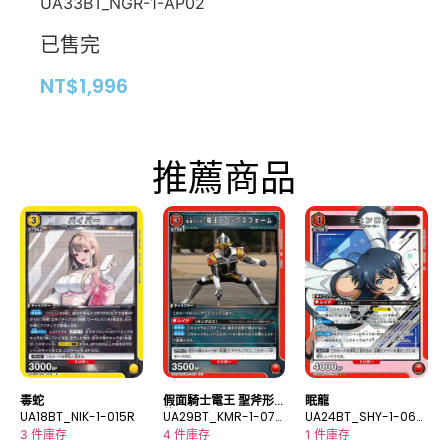
UA33BT_NGR-1-AP02
已售完
NT$
1,996
推薦商品
毒蛇
假面騎士電王 聖斧形
眠龍
UA18BT_NIK-1-015R
態
UA29BT_KMR-1-074
UA24BT_SHY-1-064
U
SR
3 件庫存
4 件庫存
1 件庫存