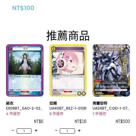
NT$
100
推薦商品
結衣
拉姆
弗爾伯特
EX08BT_SAO-2-027
UA40BT_REZ-1-010R
UA34BT_CGD-1-07
C
0_2R★
4 件庫存
8 件庫存
1 件庫存
NT$
6
NT$
16
NT$
500
-
+
-
+