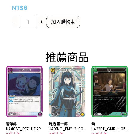
NT$
6
-
+
加入購物車
推薦商品
碧翠絲
時透 無一郎
喬
UA40ST_REZ-1-112R
UA01NC_KMY-2-007
UA22BT_GMR-1-053