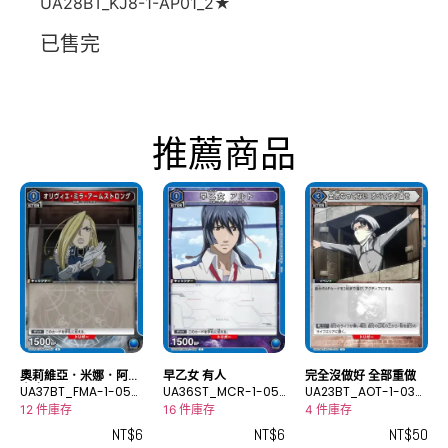
UA28BT_KJ8-1-AP01_2★
已售完
推薦商品
奧莉維亞．米娜．阿姆
早乙女 有人
完全沒做好 全部重做
士唐
UA37BT_FMA-1-057
UA36ST_MCR-1-05
UA23BT_AOT-1-030
C
6C
U
12 件庫存
16 件庫存
4 件庫存
NT$
6
NT$
6
NT$
50