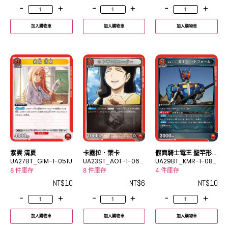
-
+
-
+
-
+
加入購物車
加入購物車
加入購物車
紫雲 清夏
卡露拉．葉卡
假面騎士電王 聖竿形
UA27BT_GIM-1-051U
UA23ST_AOT-1-068
態
UA29BT_KMR-1-080
C
U
8 件庫存
8 件庫存
4 件庫存
NT$
10
NT$
6
NT$
10
-
+
-
+
-
+
加入購物車
加入購物車
加入購物車