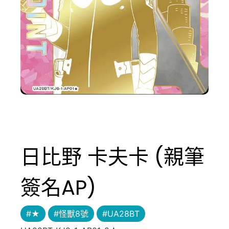
日比野 卡夫卡 (親筆
簽名AP)
#★
#怪獸8號
#UA28BT