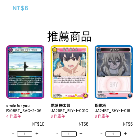
NT$
6
推薦商品
smile for you
愛城 戀太郎
斯維塔
EX08BT_SAO-2-060
UA26BT_RLY-1-001C
UA24BT_SHY-1-016
U
C
4 件庫存
8 件庫存
8 件庫存
NT$
10
NT$
6
NT$
6
-
+
-
+
-
+