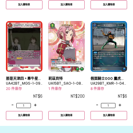
加入購物車
加入購物車
加入購物車
那是天津四。牽牛星。
莉茲貝特
假面騎士OOO 鷹虎蝗
織女星。
UA42BT_MGS-1-09
UA15BT_SAO-1-083
聯組
UA29BT_KMR-1-040
4C
_2R★
C
20 件庫存
1 件庫存
8 件庫存
NT$
6
NT$
200
NT$
6
-
+
-
+
加入購物車
加入購物車
加入購物車