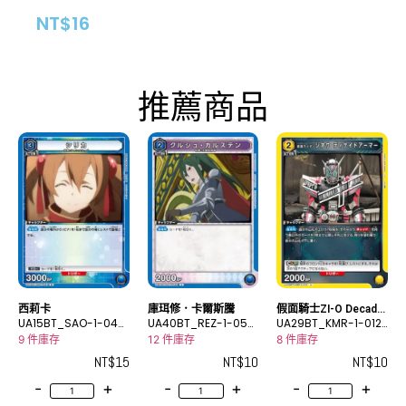
NT$
16
推薦商品
西莉卡
庫珥修．卡爾斯騰
假面騎士ZI-O Decade
UA15BT_SAO-1-043
UA40BT_REZ-1-056
Armor
UA29BT_KMR-1-012
R
U
U
9 件庫存
12 件庫存
8 件庫存
NT$
15
NT$
10
NT$
10
-
+
-
+
-
+