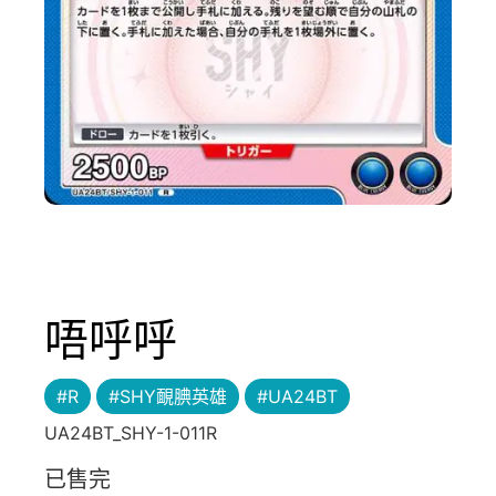
唔呼呼
#R
#SHY靦腆英雄
#UA24BT
UA24BT_SHY-1-011R
已售完