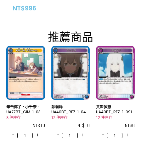
NT$
996
推薦商品
辛苦你了，小千奈。
菲莉絲
艾姬多娜
UA27BT_GIM-1-035
UA40BT_REZ-1-043
UA40BT_REZ-1-091
U
U
C
8 件庫存
12 件庫存
12 件庫存
NT$
10
NT$
10
NT$
6
-
+
-
+
-
+