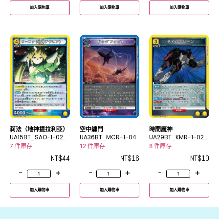
加入購物車
加入購物車
加入購物車
莉法（地神提拉利亞）
空中纏鬥
時間魔神
UA15BT_SAO-1-028
UA36BT_MCR-1-04
UA29BT_KMR-1-028
R
9U
C
7 件庫存
12 件庫存
8 件庫存
NT$
44
NT$
16
NT$
10
-
+
-
+
-
+
加入購物車
加入購物車
加入購物車