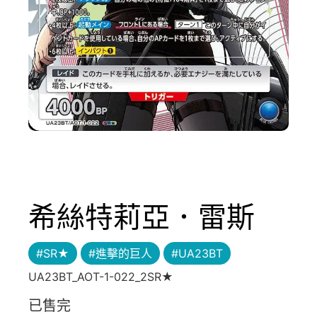
希絲特莉亞．雷斯
#SR★
#進擊的巨人
#UA23BT
UA23BT_AOT-1-022_2SR★
已售完