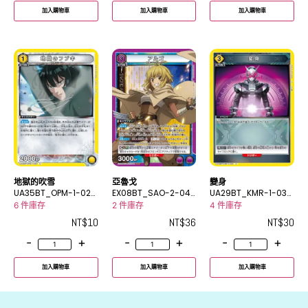
加入購物車
加入購物車
加入購物車
地獄的吹雪
亞魯戈
變身
UA35BT_OPM-1-020
EX08BT_SAO-2-044
UA29BT_KMR-1-032
U
SR
U
6 件庫存
2 件庫存
4 件庫存
NT$
10
NT$
36
NT$
30
-
+
-
+
-
+
加入購物車
加入購物車
加入購物車