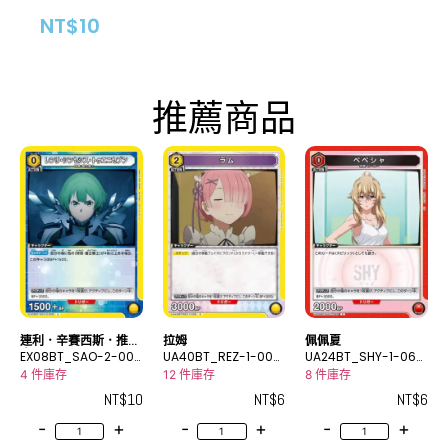
NT$
10
推薦商品
連利．辛賽西斯．推尼
拉姆
佩佩夏
賽門
EX08BT_SAO-2-008
UA40BT_REZ-1-008
UA24BT_SHY-1-060
U
C
C
4 件庫存
12 件庫存
8 件庫存
NT$
10
NT$
6
NT$
6
-
+
-
+
-
+