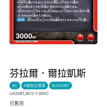
芬拉爾．爾拉凱斯
#C
#黑色五葉草
#UA20BT
UA20BT_BCV-1-085C
已售完