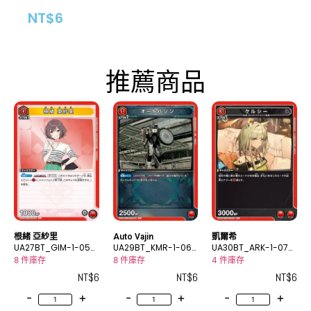
NT$
6
推薦商品
根緒 亞紗里
Auto Vajin
凱爾希
UA27BT_GIM-1-055
UA29BT_KMR-1-068
UA30BT_ARK-1-078
C
C
C
8 件庫存
8 件庫存
4 件庫存
NT$
6
NT$
6
NT$
6
-
+
-
+
-
+