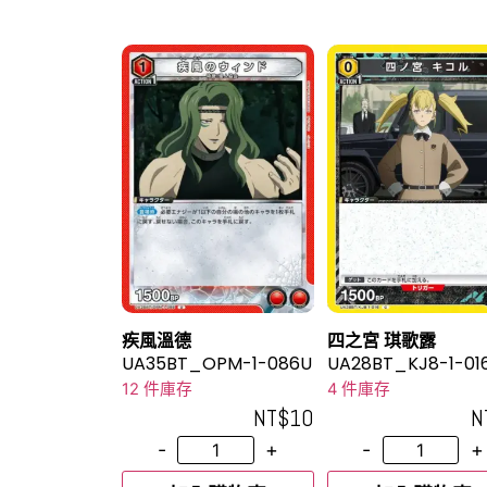
疾風溫德
四之宮 琪歌露
UA35BT_OPM-1-086U
UA28BT_KJ8-1-01
12 件庫存
4 件庫存
NT$
10
N
-
+
-
+