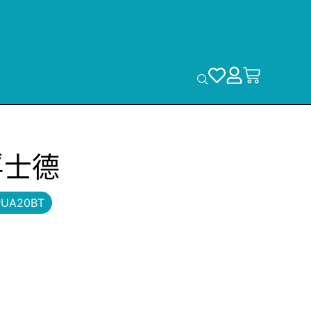
浮士德
#UA20BT