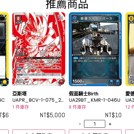
推薦商品
亞斯塔
假面騎士Birth
愛
6C
UAPR_BCV-1-075_2U
UA29BT_KMR-1-046U
UA
R
1 件庫存
8 件庫存
12
T$
6
NT$
5,000
NT$
10
-
+