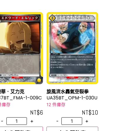
德華．艾力克
旋風流水轟氣空裂拳
37BT_FMA-1-009C
UA35BT_OPM-1-030U
 件庫存
12 件庫存
NT$
6
NT$
10
-
+
-
+