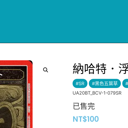
納哈特．
#SR
#黑色五葉草
UA20BT_BCV-1-079SR
已售完
NT$
100