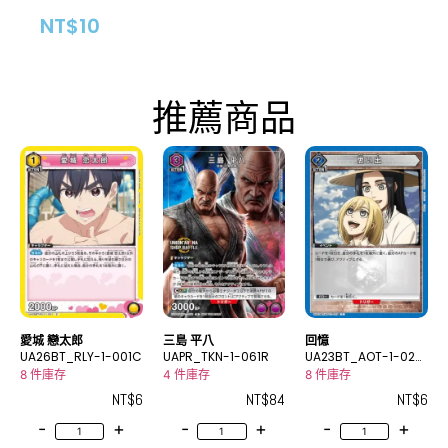
NT$
10
推薦商品
愛城 戀太郎
三島 平八
回憶
UA26BT_RLY-1-001C
UAPR_TKN-1-061R
UA23BT_AOT-1-029
C
8 件庫存
4 件庫存
8 件庫存
NT$
6
NT$
84
NT$
6
-
+
-
+
-
+