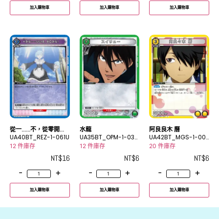
加入購物車
加入購物車
加入購物車
從一……不，從零開
水龍
阿良良木 曆
始！
UA40BT_REZ-1-061U
UA35BT_OPM-1-034
UA42BT_MGS-1-001
C
C
12 件庫存
12 件庫存
20 件庫存
NT$
16
NT$
6
NT$
6
-
+
-
+
-
+
加入購物車
加入購物車
加入購物車