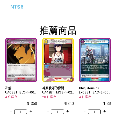
NT$
6
推薦商品
卍解
神原駿河的房間
Ubiquitous dB
UA08BT_BLC-1-066
UA42BT_MGS-1-02
EX08BT_SAO-2-061
U
6U
C
4 件庫存
20 件庫存
4 件庫存
NT$
50
NT$
10
NT$
6
-
+
-
+
-
+