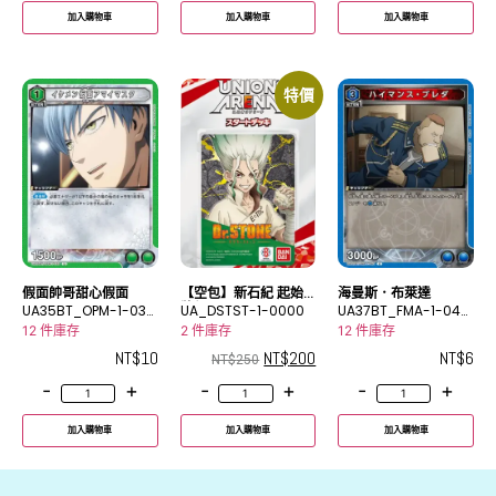
加入購物車
加入購物車
加入購物車
特價
假面帥哥甜心假面
【空包】新石紀 起始
海曼斯．布萊達
UA35BT_OPM-1-035
牌組
UA_DSTST-1-0000
UA37BT_FMA-1-043
U
C
12 件庫存
2 件庫存
12 件庫存
NT$
10
NT$
200
NT$
6
NT$
250
-
+
-
+
-
+
加入購物車
加入購物車
加入購物車