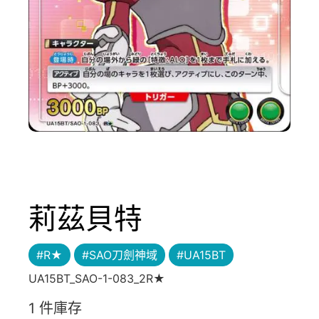
莉茲貝特
#R★
#SAO刀劍神域
#UA15BT
UA15BT_SAO-1-083_2R★
1 件庫存