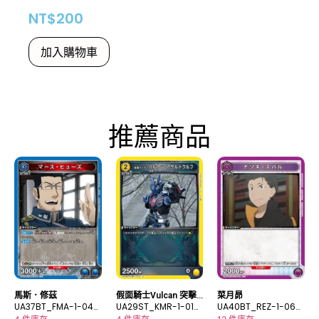
NT$
200
加入購物車
推薦商品
馬斯．修茲
假面騎士Vulcan 突擊
菜月昴
UA37BT_FMA-1-046
野狼
UA29ST_KMR-1-016
UA40BT_REZ-1-068