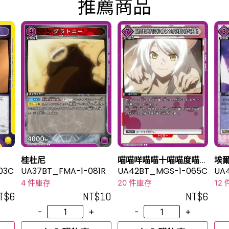
推薦商品
桂杜尼
喵喵咩喵喵十喵喵度喵排
埃
03C
UA37BT_FMA-1-081R
列喵咕喵咕咿喵喵咕喵喵
UA42BT_MGS-1-065C
UA
嘣喵喵台喵喵咕喵地排列
4 件庫存
20 件庫存
12
好再喵㗎喵㗎咩
T$
6
NT$
10
NT$
6
-
+
-
+