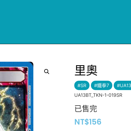
里奧
#SR
#鐵拳7
#UA1
UA13BT_TKN-1-019SR
已售完
NT$
156