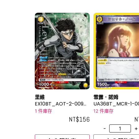
里維
雪露．諾姆
EX10BT_AOT-2-009_
UA36BT_MCR-1-0
2SR★
1 件庫存
12 件庫存
NT$
156
N
-
+