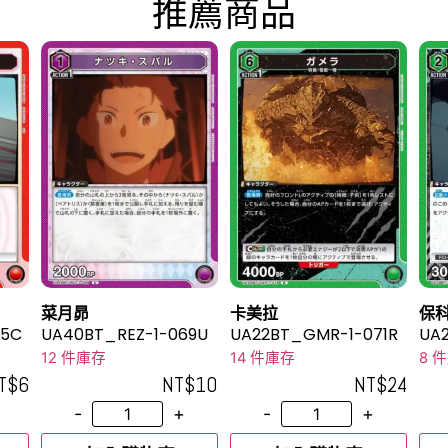
推薦商品
菜月昴
卡美拉
保科
65C
UA40BT_REZ-1-069U
UA22BT_GMR-1-071R
UA2
12 件庫存
14 件庫存
8 
T$
6
NT$
10
NT$
24
-
+
-
+