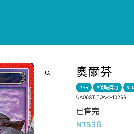
奧爾芬
#SR
#破曉傳奇
#U
UA06ST_TOA-1-102SR
已售完
NT$
36